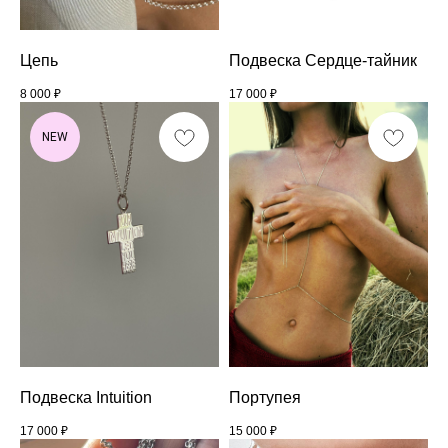
Цепь
Подвеска Сердце-тайник
8 000
₽
17 000
₽
NEW
Подвеска Intuition
Портупея
17 000
₽
15 000
₽