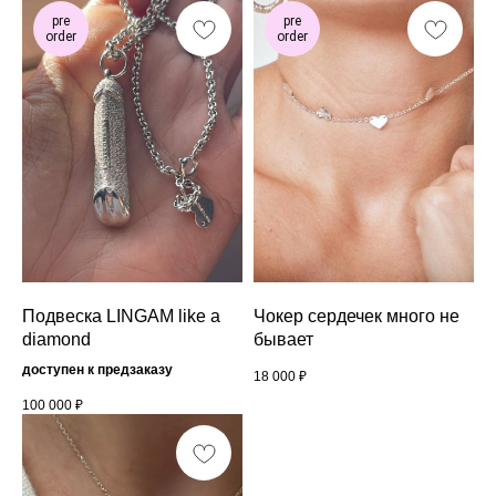
pre
pre
order
order
Подпишись на нашу рассылку
Письма только по любви
Подвеска LINGAM like a
Чокер сердечек много не
diamond
бывает
доступен к предзаказу
18 000
₽
100 000
₽