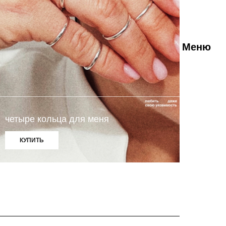
ENG
Закрыть ✕
Меню
енде
RU
та и доставка
акты
четыре кольца для меня
КУПИТЬ