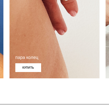
ллекции
KAIF
Информация
Блог
SEXY
О бр
EMOTION
Опла
FEELING
Конт
TALANT
ALL COLOURS
пара колец
ARCHIVE
КУПИТЬ