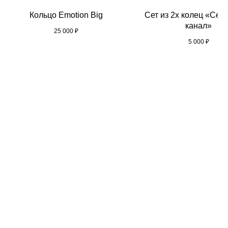
Кольцо Emotion Big
Сет из 2х колец «Сер
канал»
25 000
₽
5 000
₽