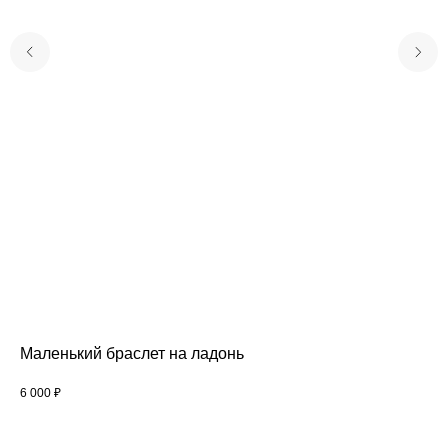
Маленький браслет на ладонь
Се
6 000
₽
12 